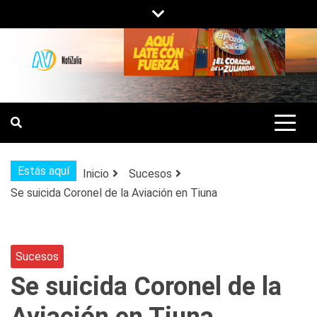
Saltar
al
contenido
NOTIZULIA
NOTICIAS DEL ZULIA, VENEZUELA Y
DE INTERÉS GENERAL.
Estás aquí
Inicio
Sucesos
Se suicida Coronel de la Aviación en Tiuna
Sucesos
Se suicida Coronel de la
Aviación en Tiuna