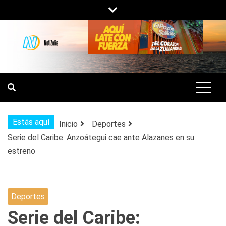
Saltar
al
contenido
NOTIZULIA
NOTICIAS DEL ZULIA, VENEZUELA Y
DE INTERÉS GENERAL.
Estás aquí
Inicio
Deportes
Serie del Caribe: Anzoátegui cae ante Alazanes en su
estreno
Deportes
Serie del Caribe: