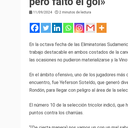
pero faltó el gol»
11/09/2024
2 minutos de lectura
En la octava fecha de las Eliminatorias Sudameri
trabajo destacable en ambos costados de la canc
las ocasiones no pudieron materializarse y la Vinot
En el ámbito ofensivo, uno de los jugadores más 
encuentro, fue Yeferson Soteldo, que generó di
Rondón, para llegar con peligro al área de la sele
El número 10 de la selección tricolor indicó, que
puntos contra los charrúas.
“(De cierta manera) nos vamos un con un mal sab