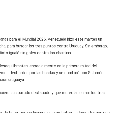
canas para el Mundial 2026, Venezuela hizo este martes un
ha, para buscar los tres puntos contra Uruguay. Sin embargo,
into igualó sin goles contra los charrúas.
desequilibrantes, especialmente en la primera mitad del
versos desbordes por las bandas y se combinó con Salomón
cción uruguaya.
 hicieron un partido destacado y qué merecían sumar los tres
or de boca, porque hicimos un gran trabajo y demostramos que