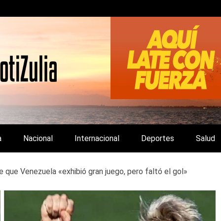
LA Y DE INTERÉS GENERAL.
a
Nacional
Internacional
Deportes
Salud
e que Venezuela «exhibió gran juego, pero faltó el gol»