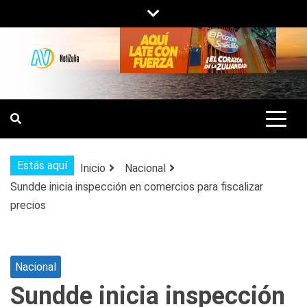
Saltar
al
contenido
NOTIZULIA
NOTICIAS DEL ZULIA, VENEZUELA Y
DE INTERÉS GENERAL.
Estás aquí
Inicio
Nacional
Sundde inicia inspección en comercios para fiscalizar
precios
Nacional
Sundde inicia inspección