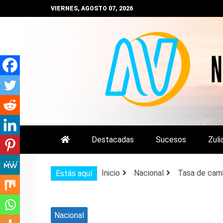
Saltar
VIERNES, AGOSTO 07, 2026
al
contenido
NOTIZULIA
NOTICIAS DEL ZULIA, VENEZUE
Destacadas
Sucesos
Zuli
Inicio
Nacional
Tasa de camb
Estás aquí
Nacional