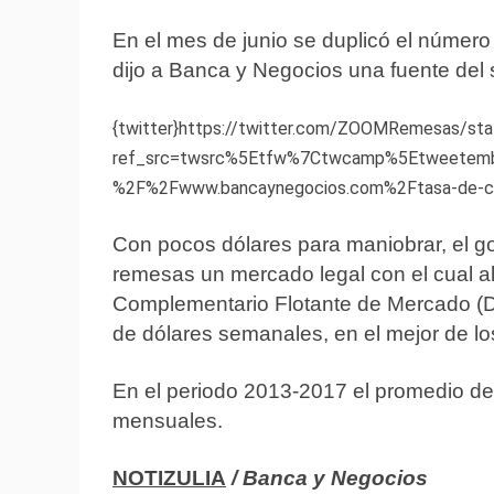
En el mes de junio se duplicó el núme
dijo a Banca y Negocios una fuente del 
{twitter}https://twitter.com/ZOOMRemesas/s
ref_src=twsrc%5Etfw%7Ctwcamp%5Etweetem
%2F%2Fwww.bancaynegocios.com%2Ftasa-de-cam
Con pocos dólares para maniobrar, el g
remesas un mercado legal con el cual a
Complementario Flotante de Mercado (D
de dólares semanales, en el mejor de los
En el periodo 2013-2017 el promedio de
mensuales.
NOTIZULIA
/ Banca y Negocios