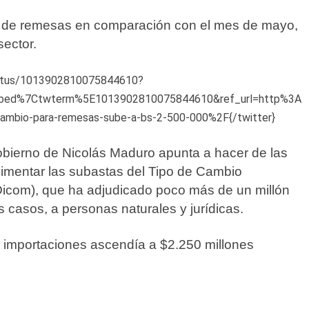
ro de remesas en comparación con el mes de mayo,
sector.
tatus/1013902810075844610?
bed%7Ctwterm%5E1013902810075844610&ref_url=http%3A
bio-para-remesas-sube-a-bs-2-500-000%2F{/twitter}
obierno de Nicolás Maduro apunta a hacer de las
limentar las subastas del Tipo de Cambio
icom), que ha adjudicado poco más de un millón
 casos, a personas naturales y jurídicas.
 importaciones ascendía a $2.250 millones