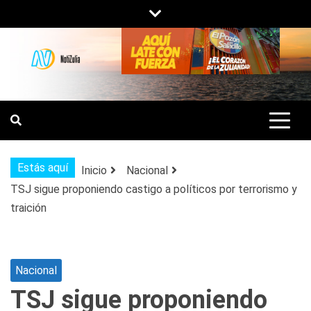
Saltar
al
contenido
NOTIZULIA
NOTICIAS DEL ZULIA, VENEZUELA Y
DE INTERÉS GENERAL.
Estás aquí
Inicio
Nacional
TSJ sigue proponiendo castigo a políticos por terrorismo y
traición
Nacional
TSJ sigue proponiendo