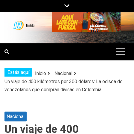
Saltar
al
contenido
NOTIZULIA
NOTICIAS DEL ZULIA, VENEZUELA Y
DE INTERÉS GENERAL.
Estás aquí
Inicio
Nacional
Un viaje de 400 kilómetros por 300 dólares: La odisea de
venezolanos que compran divisas en Colombia
Nacional
Un viaje de 400