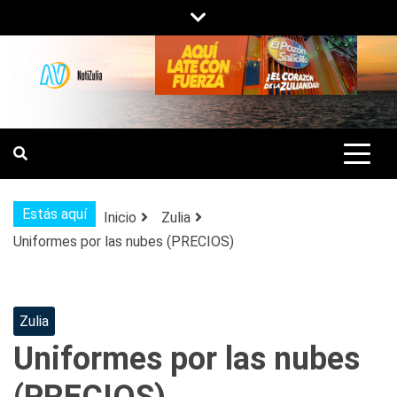
Saltar
al
contenido
NOTIZULIA
NOTICIAS DEL ZULIA, VENEZUELA Y
DE INTERÉS GENERAL.
Estás aquí
Inicio
Zulia
Uniformes por las nubes (PRECIOS)
Zulia
Uniformes por las nubes
(PRECIOS)