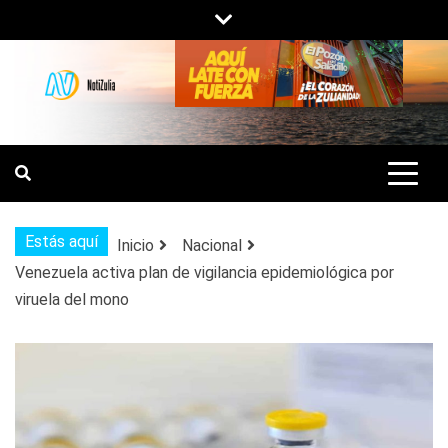
Saltar
al
contenido
NOTIZULIA
NOTICIAS DEL ZULIA, VENEZUELA Y
DE INTERÉS GENERAL.
Estás aquí
Inicio
Nacional
Venezuela activa plan de vigilancia epidemiológica por
viruela del mono