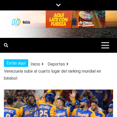
Saltar
al
contenido
NOTIZULIA
NOTICIAS DEL ZULIA, VENEZUELA Y
DE INTERÉS GENERAL.
Estás aquí
Inicio
Deportes
Venezuela sube al cuarto lugar del ranking mundial en
béisbol