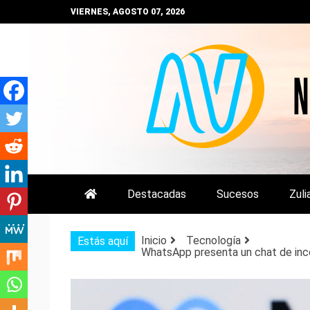
Saltar
VIERNES, AGOSTO 07, 2026
al
contenido
NOTIZULIA
NOTICIAS DEL ZULIA, VENEZUE
Destacadas
Sucesos
Zuli
Inicio
Tecnología
Estás aquí
WhatsApp presenta un chat de incó