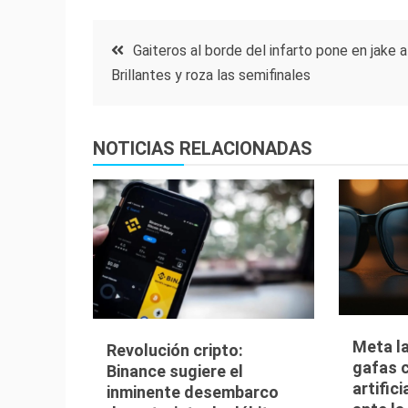
Navegación
Gaiteros al borde del infarto pone en jake a
Brillantes y roza las semifinales
de
entradas
NOTICIAS RELACIONADAS
Meta l
Revolución cripto:
gafas c
Binance sugiere el
artific
inminente desembarco