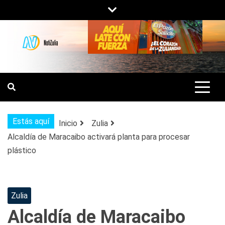
Saltar
al
contenido
NOTIZULIA
NOTICIAS DEL ZULIA, VENEZUELA Y
DE INTERÉS GENERAL.
Estás aquí
Inicio
Zulia
Alcaldía de Maracaibo activará planta para procesar
plástico
Zulia
Alcaldía de Maracaibo