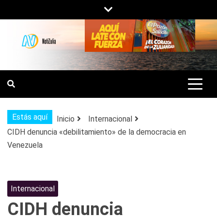
Saltar
al
contenido
NOTIZULIA
NOTICIAS DEL ZULIA, VENEZUELA Y
DE INTERÉS GENERAL.
Estás aquí
Inicio
Internacional
CIDH denuncia «debilitamiento» de la democracia en
Venezuela
Internacional
CIDH denuncia