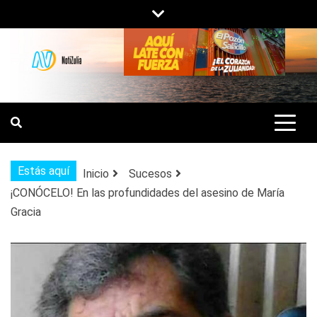
Saltar
al
contenido
NOTIZULIA
NOTICIAS DEL ZULIA, VENEZUELA Y
DE INTERÉS GENERAL.
Estás aquí
Inicio
Sucesos
¡CONÓCELO! En las profundidades del asesino de María
Gracia