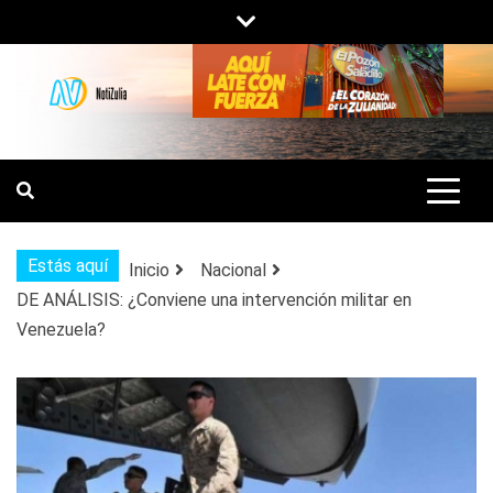
Saltar
al
contenido
NOTIZULIA
NOTICIAS DEL ZULIA, VENEZUELA Y
DE INTERÉS GENERAL.
Estás aquí
Inicio
Nacional
DE ANÁLISIS: ¿Conviene una intervención militar en
Venezuela?