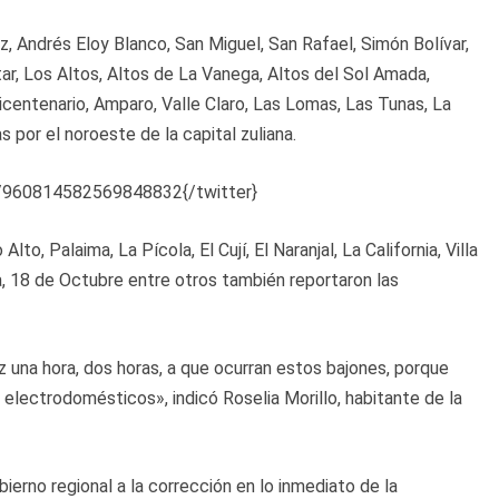
z, Andrés Eloy Blanco, San Miguel, San Rafael, Simón Bolívar,
ertar, Los Altos, Altos de La Vanega, Altos del Sol Amada,
icentenario, Amparo, Valle Claro, Las Lomas, Las Tunas, La
s por el noroeste de la capital zuliana.
us/960814582569848832{/twitter}
lto, Palaima, La Pícola, El Cují, El Naranjal, La California, Villa
a, 18 de Octubre entre otros también reportaron las
uz una hora, dos horas, a que ocurran estos bajones, porque
electrodomésticos», indicó Roselia Morillo, habitante de la
ierno regional a la corrección en lo inmediato de la