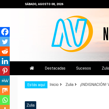
Saltar
SÁBADO, AGOSTO 08, 2026
al
contenido
NOTIZULIA
NOTICIAS DEL ZULIA, VENEZUE
Destacadas
Sucesos
Zuli
Inicio
Zulia
¡INDIGNACIÓN! V
Estás aquí
Zulia