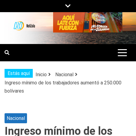
Saltar
al
contenido
NOTIZULIA
NOTICIAS DEL ZULIA, VENEZUELA Y
DE INTERÉS GENERAL.
Estás aquí
Inicio
Nacional
Ingreso mínimo de los trabajadores aumentó a 250.000
bolívares
Nacional
Ingreso mínimo de los