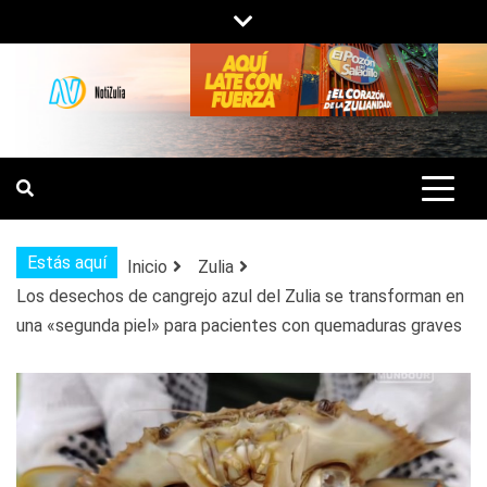
Saltar
al
contenido
NOTIZULIA
NOTICIAS DEL ZULIA, VENEZUELA Y
DE INTERÉS GENERAL.
Estás aquí
Inicio
Zulia
Los desechos de cangrejo azul del Zulia se transforman en
una «segunda piel» para pacientes con quemaduras graves