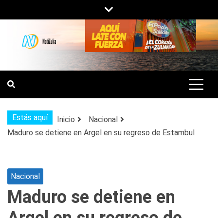
Saltar
al
contenido
NOTIZULIA
NOTICIAS DEL ZULIA, VENEZUELA Y
DE INTERÉS GENERAL.
Estás aquí
Inicio
Nacional
Maduro se detiene en Argel en su regreso de Estambul
Nacional
Maduro se detiene en
Argel en su regreso de