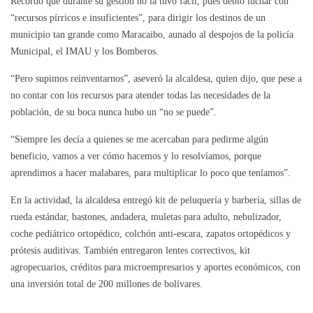
Recordó que durante su gestión no la tuvo fácil, pues debió luchar con
“recursos pírricos e insuficientes”, para dirigir los destinos de un
municipio tan grande como Maracaibo, aunado al despojos de la policía
Municipal, el IMAU y los Bomberos.
“Pero supimos reinventarnos”, aseveró la alcaldesa, quien dijo, que pese a
no contar con los recursos para atender todas las necesidades de la
población, de su boca nunca hubo un “no se puede”.
“Siempre les decía a quienes se me acercaban para pedirme algún
beneficio, vamos a ver cómo hacemos y lo resolvíamos, porque
aprendimos a hacer malabares, para multiplicar lo poco que teníamos”.
En la actividad, la alcaldesa entregó kit de peluquería y barbería, sillas de
rueda estándar, bastones, andadera, muletas para adulto, nebulizador,
coche pediátrico ortopédico, colchón anti-escara, zapatos ortopédicos y
prótesis auditivas. También entregaron lentes correctivos, kit
agropecuarios, créditos para microempresarios y aportes económicos, con
una inversión total de 200 millones de bolívares.