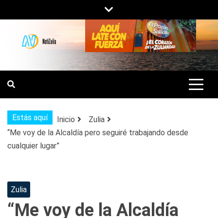
Saltar
al
contenido
NOTIZULIA
NOTICIAS DEL ZULIA, VENEZUELA Y
DE INTERÉS GENERAL.
Estás aquí
Inicio
Zulia
“Me voy de la Alcaldía pero seguiré trabajando desde
cualquier lugar”
Zulia
“Me voy de la Alcaldía