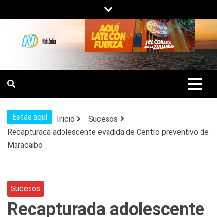
Saltar
al
contenido
NOTIZULIA
NOTICIAS DEL ZULIA, VENEZUELA Y
DE INTERÉS GENERAL.
Estás aquí
Inicio
Sucesos
Recapturada adolescente evadida de Centro preventivo de
Maracaibo
Sucesos
Recapturada adolescente