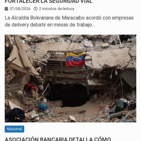
FORTALECER LA SEGURIDAD VIAL
07/08/2026
2 minutos de lectura
La Alcaldía Bolivariana de Maracaibo acordó con empresas
de delivery debatir en mesas de trabajo…
Nacional
ASOCIACIÓN BANCARIA DETALLA CÓMO