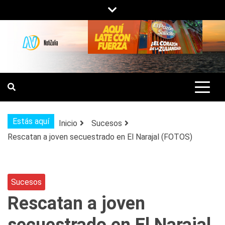
Saltar
al
contenido
NOTIZULIA
NOTICIAS DEL ZULIA, VENEZUELA Y
DE INTERÉS GENERAL.
Estás aquí
Inicio
Sucesos
Rescatan a joven secuestrado en El Narajal (FOTOS)
Sucesos
Rescatan a joven
secuestrado en El Narajal