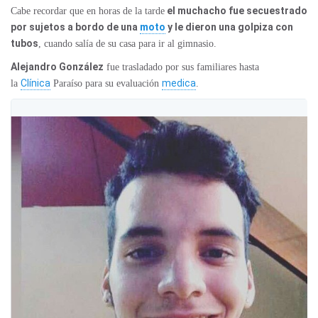
el muchacho fue secuestrado
Cabe recordar que en horas de la tarde
por sujetos a bordo de una
moto
y le dieron una golpiza con
tubos
, cuando salía de su casa para ir al gimnasio.
Alejandro González
fue trasladado por sus familiares hasta
Clínica
medica
la
Paraíso para su evaluación
.
V
T
i
w
e
i
w
t
i
t
m
e
a
r
g
A
e
d
o
s
n
i
T
n
w
f
i
o