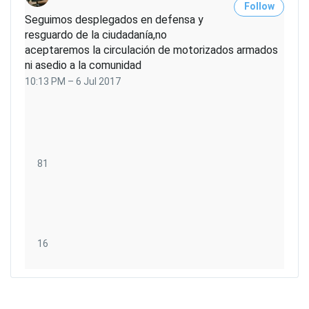
Follow
Seguimos desplegados en defensa y
resguardo de la ciudadanía,no
aceptaremos la circulación de motorizados armados
ni asedio a la comunidad
10:13 PM – 6 Jul 2017
8
81
1
R
e
t
w
1
16
e
6
e
l
t
i
s
k