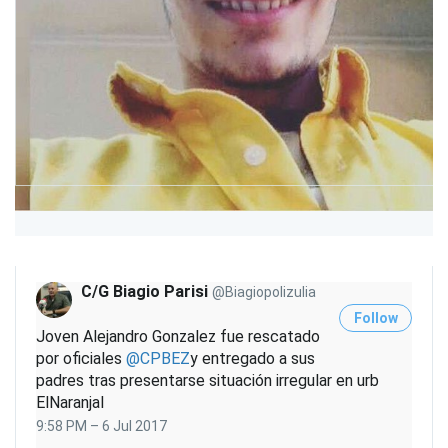
t
a
t
n
e
d
r
p
r
i
v
a
c
y
C/G Biagio Parisi
@Biagiopolizulia
Follow
Joven Alejandro Gonzalez fue rescatado
por oficiales
@
CPBEZ
y entregado a sus
padres tras presentarse situación irregular en urb
ElNaranjal
9:58 PM – 6 Jul 2017