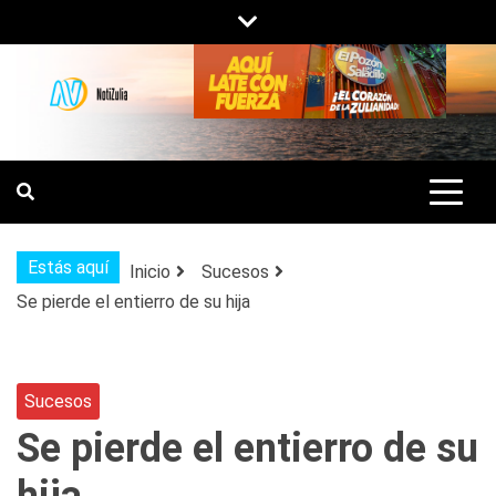
Saltar
al
contenido
NOTIZULIA
NOTICIAS DEL ZULIA, VENEZUELA Y
DE INTERÉS GENERAL.
Estás aquí
Inicio
Sucesos
Se pierde el entierro de su hija
Sucesos
Se pierde el entierro de su
hija