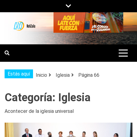
Saltar
al
contenido
NOTIZULIA
NOTICIAS DEL ZULIA, VENEZUELA Y
DE INTERÉS GENERAL.
Estás aquí
Inicio
Iglesia
Página 66
Categoría:
Iglesia
Acontecer de la iglesia universal