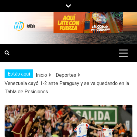
Saltar
al
contenido
NOTIZULIA
NOTICIAS DEL ZULIA, VENEZUELA Y
DE INTERÉS GENERAL.
Estás aquí
Inicio
Deportes
Venezuela cayó 1-2 ante Paraguay y se va quedando en la
Tabla de Posiciones