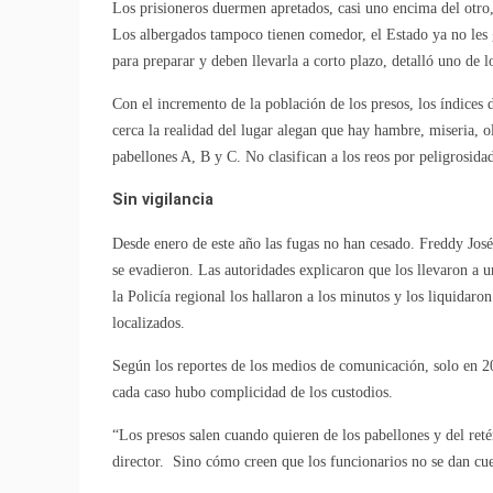
Los prisioneros duermen apretados, casi uno encima del otro,
Los albergados tampoco tienen comedor, el Estado ya no les g
para preparar y deben llevarla a corto plazo, detalló uno de l
Con el incremento de la población de los presos, los índices
cerca la realidad del lugar alegan que hay hambre, miseria, o
pabellones A, B y C. No clasifican a los reos por peligrosidad
Sin vigilancia
Desde enero de este año las fugas no han cesado. Freddy Jo
se evadieron. Las autoridades explicaron que los llevaron a u
la Policía regional los hallaron a los minutos y los liquidar
localizados.
Según los reportes de los medios de comunicación, solo en 20
cada caso hubo complicidad de los custodios.
“Los presos salen cuando quieren de los pabellones y del reté
director. Sino cómo creen que los funcionarios no se dan cue