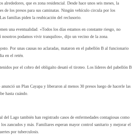
os alrededores, que es zona residencial. Desde hace unos seis meses, la
nes de los presos para sus caminatas. Ningún vehículo circula por los
 Las familias piden la reubicación del reclusorio.
emen una eventualidad. «Todos los días estamos en constante riesgo, no
í nosotros podamos vivir tranquilos», dijo un vecino de la zona.
agosto. Por unas causas no aclaradas, mataron en el pabellón B al funcionario
ia en el retén.
enidos por el cobro del obligaíto desató el tiroteo. Los líderes del pabellón B
o anunció un Plan Cayapa y liberaron al menos 30 presos luego de hacerle las
abe hasta cuándo.
tal del Lago también han registrado casos de enfermedades contagiosas como
 los zancudos y más. Familiares esperan mayor control sanitario y mejorar el
ertes por tuberculosis.