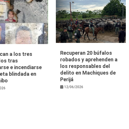
Recuperan 20 búfalos
ican a los tres
robados y aprehenden a
dos tras
los responsables del
arse e incendiarse
delito en Machiques de
eta blindada en
Perijá
ibo
12/06/2026
026