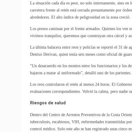
La situación cada día es peor, no solo internamente, sino en l
carretera frente al retén está cerrada presuntamente por órde
alrededores. El alto índice de peligrosidad en la zona creció.
Los presos caminan por el frente armados. Quienes los ven t
vivimos tranquilos, queremos que construyan otra cárcel y as
La última balacera entre reos y policías se reportó el 31 de 
Denixo Derivan, quien tenía seis meses como oficial de guard
“Un desacuerdo en los montos entre los funcionarios y los det
bajaron a matar al uniformado”, detalló uno de los parientes.
Los reos controlaron el retén al menos 24 horas. El Gobiern
evaluaciones correspondientes. Volvió la calma, pero nadie s
Riesgos de salud
Dentro del Centro de Arrestos Preventivos de la Costa Orien
tuberculosis, escabiosos, VIH, enfermedades transmitidas por
control médico. Solo este año se han registrado unas cinco mu