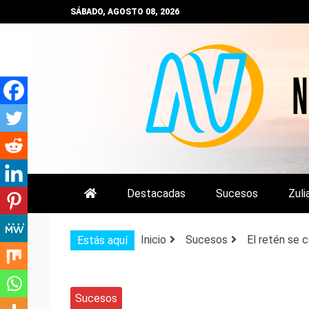
Saltar
SÁBADO, AGOSTO 08, 2026
al
contenido
NOTIZULIA
NOTICIAS DEL ZULIA, VENEZUE
Destacadas
Sucesos
Zuli
Inicio
Sucesos
El retén se 
Estás aquí
Sucesos