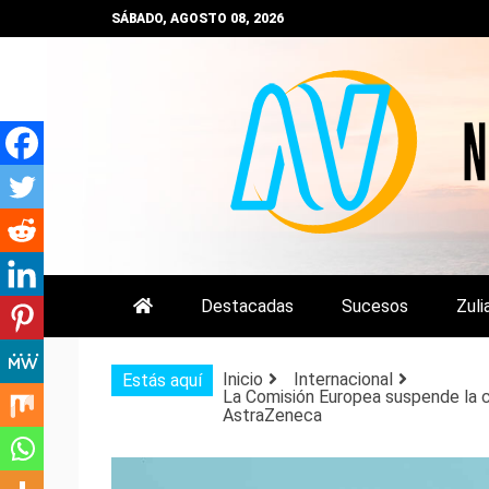
Saltar
SÁBADO, AGOSTO 08, 2026
al
contenido
NOTIZULIA
NOTICIAS DEL ZULIA, VENEZUE
Destacadas
Sucesos
Zuli
Inicio
Internacional
Estás aquí
La Comisión Europea suspende la c
AstraZeneca